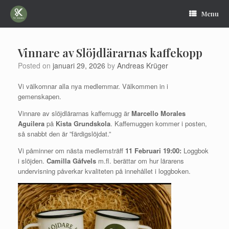
Skip
to
Menu
content
Vinnare av Slöjdlärarnas kaffekopp
Posted on
januari 29, 2026
by
Andreas Krüger
Vi välkomnar alla nya medlemmar. Välkommen in i
gemenskapen.
Vinnare av slöjdlärarnas kaffemugg är
Marcello Morales
Aguilera
på
Kista Grundskola
. Kaffemuggen kommer i posten,
så snabbt den är ”färdigslöjdat.”
Vi påminner om nästa medlemsträff
11 Februari 19:00:
Loggbok
i slöjden.
Camilla Gåfvels
m.fl. berättar om hur lärarens
undervisning påverkar kvaliteten på innehållet i loggboken.